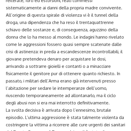
reiterate, furti ed estorsioni, reati commessi
sistematicamente ai danni della propria madre convivente.
All’origine di questa spirale di violenza vi è il tunnel della
droga, una dipendenza che ha reso il trentaquattrenne
schiavo delle sostanze e, di conseguenza, aguzzino della
donna che lo ha messo al mondo. Le indagini hanno rivelato
come le aggressioni fossero quasi sempre scatenate dalle
crisi di astinenza: in preda a escandescenze incontrollabili, il
giovane pretendeva denaro per acquistare le dosi,
arrivando a sottrarre gioielli e contanti o a minacciare
fisicamente il genitore pur di ottenere quanto richiesto. In
passato, i militari dell’Arma erano già intervenuti presso
l’abitazione per sedare le intemperanze dell’uomo,
riuscendo temporaneamente ad allontanarlo, ma il ciclo
degli abusi non si era mai interrotto definitivamente.
La svolta decisiva è arrivata dopo l’ennesimo, brutale
episodio. L’ultima aggressione è stata talmente violenta da
costringere la vittima a ricorrere alle cure urgenti dei sanitari